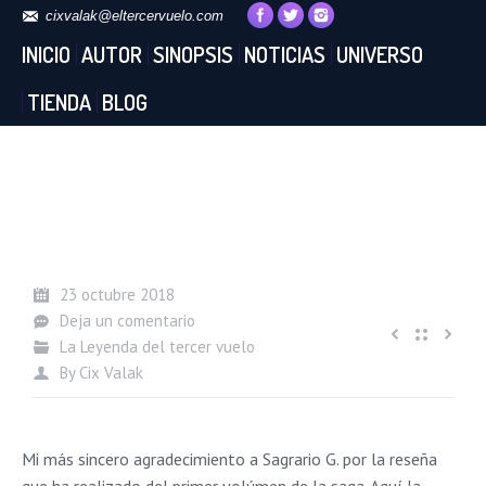
cixvalak@eltercervuelo.com
INICIO
AUTOR
SINOPSIS
NOTICIAS
UNIVERSO
TIENDA
BLOG
23 octubre 2018
Deja un comentario
La Leyenda del tercer vuelo
By
Cix Valak
Mi más sincero agradecimiento a Sagrario G. por la reseña