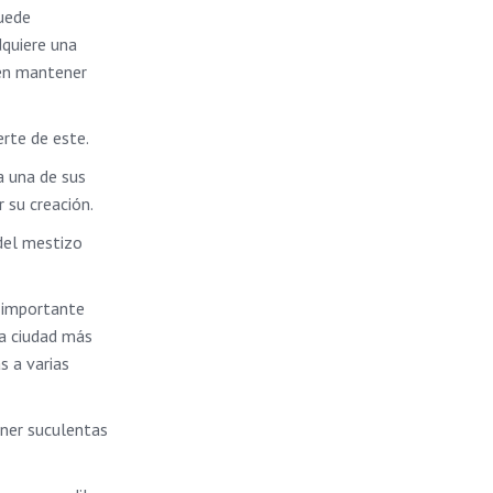
puede
dquiere una
den mantener
erte de este.
a una de sus
 su creación.
 del mestizo
a importante
La ciudad más
s a varias
tener suculentas