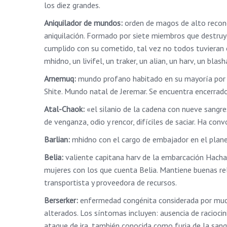
los diez grandes.
Aniquilador de mundos:
orden de magos de alto reconoc
aniquilación. Formado por siete miembros que destruy
cumplido con su cometido, tal vez no todos tuvieran é
mhidno, un livifel, un traker, un alian, un harv, un blash
Arnemuq:
mundo profano habitado en su mayoría por ha
Shite. Mundo natal de Jeremar. Se encuentra encerrad
Atal-Chaok:
«el silanio de la cadena con nueve sangre
de venganza, odio y rencor, difíciles de saciar. Ha co
Barlian:
mhidno con el cargo de embajador en el plan
Belia:
valiente capitana harv de la embarcación Hach
mujeres con los que cuenta Belia. Mantiene buenas rel
transportista y proveedora de recursos.
Berserker:
enfermedad congénita considerada por muc
alterados. Los síntomas incluyen: ausencia de raciocin
ataque de ira, también conocida como furia de la sang