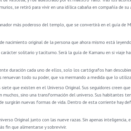
murios, se retiró para vivir en una idílica cabaña en compañía de s
 sanador más poderoso del templo, que se convertirá en el guía de M
ar de nacimiento original de la persona que ahora mismo está leyendo
 carácter solitario y taciturno. Será la guía de Kamanu en si viaje ha
rente duración cada uno de ellos, solo los cartógrafos han descubi
ros renuevan todo su poder, que va mermando a medida que lo utiliza
as siete que existen en el Universo Original. Sus seguidores creen que
n muchos, sino una transformación del universo. Sus habitantes te
de surgirán nuevas formas de vida. Dentro de esta corriente hay de
iverso Original junto con las nueve razas. Sin apenas inteligencia, 
ás fin que alimentarse y sobrevivir.