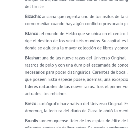
del límite.
Bizacha:
anciana que regenta uno de los asilos de la 
como mediar cuando hay algún conflicto provocado por 
Blanco:
el mundo de Heklo que se ubica en el centro.
rige el destino de los veintiséis mundos. Su capital es 
donde se aglutina la mayor colección de libros y cono
Blashar:
una de las nueve razas del Universo Original. 
rastros de pelo y con una dura piel escamada de tono
necesarios para poder distinguirlos. Carentes de boca,
que poseen. Esta especie posee, además, una excepcion
líderes naturales de las nueve razas. Tras el primer 
actuales, los mhidnos.
Brezo:
cartógrafo harv nativo del Universo Original. Es
Arnemuq, la lectura del diario de Giara le abrió la men
Brunliv:
arnemuquense líder de los espías de élite de 
eficiente captor de delincuentes. Es pareja sentimenta