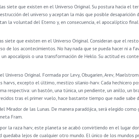
las siete que existen en el Universo Original. Su postura hacia el te
destrucción del universo y aceptan la más que posible desaparición 
an la voluntad del Eterno y, en consecuencia, el apocalíptico final
las siete que existen en el Universo Original. Consideran que el rest
curso de los acontecimientos. No hay nada que se pueda hacer ni a fav
á un apocalipsis o una transformación de Heklo. Su actitud es cont
 Universo Original. Formada por Levy, Obugarien, Arev, Maelstrom
dos harvs, excepto el último, mestizo silanio-harv. Cada hechicero p
ma respectiva: un bastón, una túnica, un pendiente, un anillo, un br
recidos tras el primer vuelo, hace bastante tiempo que nadie sabe d
del Mirador de las Lunas. De manera paradójica, será elegido como 
aneta Fram.
por la raza harv, este planeta se acabó convirtiendo en el lugar d
dad quedaba lejos de cualquier otro mundo. El único de los mundos 