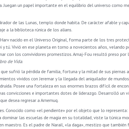
a. Juegan un papel importante en el equilibrio del universo como m
Mirador de las Lunas, templo donde habita. De carácter afable y cap
je a la biblioteca rúnica de los alians.
. Harv nacido en el Universo Original, forma parte de los tres protec
 y tú. Vivió en ese planeta en torno a novecientos años, velando p
emar con los convividores promestizos. Amaj-Fou resultó preso por
ibro de Vida
.
ue sufrió la pérdida de familia, fortuna y la mitad de sus piernas
mientos vividos con Jeremar y la llegada del aniquilador de mundos
 druida. Posee una fortaleza en sus enormes brazos difícil de encon
reas convicciones e importantes dotes de liderazgo. Desarrolló un v
l que desea regresar a Arnemuq.
es. Conocido como «el pendiente» por el objeto que lo representa:
 a dominar las escuelas de magia en su totalidad, viste la túnica m
ó en maestro. Es el padre de Narail, «la daga», mestizo que también