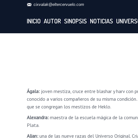
cixvalak@eltercervuelo.com
INICIO
AUTOR
SINOPSIS
NOTICIAS
UNIVERS
Ágala:
joven mestiza, cruce entre blashar y harv con 
conocido a varios compañeros de su misma condición. A
que se congregan los mestizos de Heklo.
Alexandra:
maestra de la escuela mágica de la comunic
Plata.
Alian:
una de las nueve razas del Universo Original. Cr