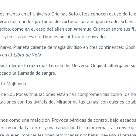
imiento en el Universo Original. Solo ellos conocen el uso de la e
eron los mundos profanos descartados para el gran éxodo. Si bien 
xito, como en el caso del alian con Arnemuq. Cuentan entre sus fi
ar y un silanio. Este último es un infiltrado convividor.
rvs. Planeta carente de magia dividido en tres continentes: Gosh
o en el
Libro de Vida
.
s». Líder de la raza más temida del Universo Original, alberga en s
nvocado la llamada de sangre.
eta Majhanda.
a de Sol. Pocas tripulaciones están tan comprometidas como los h
aciones con los livifels del Mirador de las Lunas, con quienes col
hos como una maldición. Provoca pérdidas de control bajo estado
io, inmunidad al dolor y una capacidad física extrema. Las consecue
re, suelen implicar lesiones provocadas por haber llevado al organ