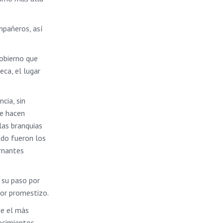
mpañeros, así
Gobierno que
eca, el lugar
cia, sin
se hacen
las branquias
ado fueron los
ernantes
s su paso por
idor promestizo.
ue el más
tecimientos