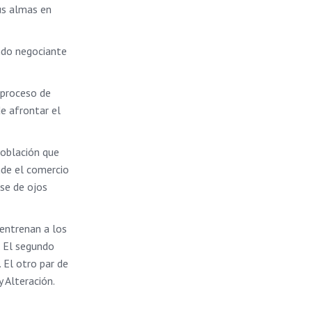
sus almas en
ondo negociante
l proceso de
de afrontar el
población que
nde el comercio
rse de ojos
 entrenan a los
. El segundo
 El otro par de
 Alteración.