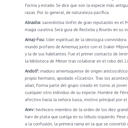
forma y estado. Se dice que son la especie más antigu
razas. Por lo general, de naturaleza pacífica.
Alnasha:
sacerdotisa livifel de gran reputación en el 
magia curativa. Será guía de Restelia y Brunliv en su via
Amaj-Fou:
líder espiritual de la ideología convividora
mundo profano de Arnemuq junto con el traker Mijovei
y la de sus habitantes. Fue el primer contacto de Jer
la biblioteca de Minon tras colaborar en el robo del
L
Andolf:
maduro arnemuquense de origen aristocrático q
propio hermano, apodado «Cicatriz». Tras los aconteci
alian, forma parte del grupo creado en torno al joven
cualquier otro individuo de su especie. Hombre de fér
afectivo hacia la señora Jussa, motivo principal por e
Arev:
hechicero miembro de la orden de los diez grand
harv de plata que cuelga en su lóbulo izquierdo. Pese
a la confusión, la primera rama en la que se convirti