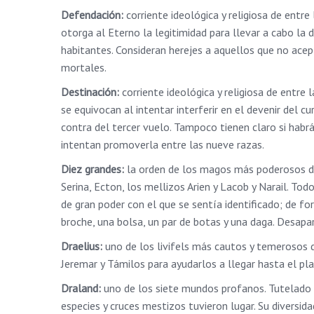
Defendación:
corriente ideológica y religiosa de entre 
otorga al Eterno la legitimidad para llevar a cabo la 
habitantes. Consideran herejes a aquellos que no acept
mortales.
Destinación:
corriente ideológica y religiosa de entre 
se equivocan al intentar interferir en el devenir del 
contra del tercer vuelo. Tampoco tienen claro si habr
intentan promoverla entre las nueve razas.
Diez grandes:
la orden de los magos más poderosos del
Serina, Ecton, los mellizos Arien y Lacob y Narail. To
de gran poder con el que se sentía identificado; de for
broche, una bolsa, un par de botas y una daga. Desapa
Draelius:
uno de los livifels más cautos y temerosos 
Jeremar y Támilos para ayudarlos a llegar hasta el pl
Draland:
uno de los siete mundos profanos. Tutelado 
especies y cruces mestizos tuvieron lugar. Su diversi