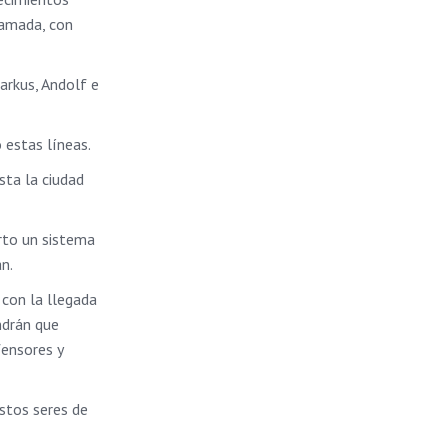
u amada, con
arkus, Andolf e
 estas líneas.
sta la ciudad
erto un sistema
n.
 con la llegada
ndrán que
fensores y
estos seres de