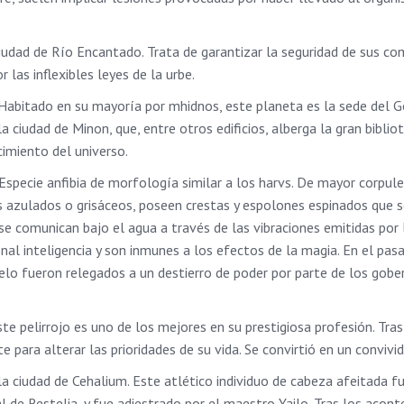
ciudad de Río Encantado. Trata de garantizar la seguridad de sus co
las inflexibles leyes de la urbe.
 Habitado en su mayoría por mhidnos, este planeta es la sede del 
la ciudad de Minon, que, entre otros edificios, alberga la gran bibliot
cimiento del universo.
Especie anfibia de morfología similar a los harvs. De mayor corpulen
s azulados o grisáceos, poseen crestas y espolones espinados que 
 se comunican bajo el agua a través de las vibraciones emitidas por 
al inteligencia y son inmunes a los efectos de la magia. En el pas
vuelo fueron relegados a un destierro de poder por parte de los gob
te pelirrojo es uno de los mejores en su prestigiosa profesión. Tra
te para alterar las prioridades de su vida. Se convirtió en un conviv
la ciudad de Cehalium. Este atlético individuo de cabeza afeitada f
l de Restelia, y fue adiestrado por el maestro Yailo. Tras los acon