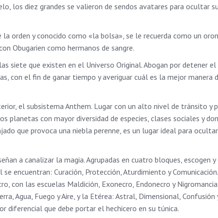
vuelo, los diez grandes se valieron de sendos avatares para ocultar 
de la orden y conocido como «la bolsa», se le recuerda como un or
 con Obugarien como hermanos de sangre.
 las siete que existen en el Universo Original. Abogan por detener e
ías, con el fin de ganar tiempo y averiguar cuál es la mejor manera 
erior, el subsistema Anthem. Lugar con un alto nivel de tránsito y 
os planetas con mayor diversidad de especies, clases sociales y do
ado que provoca una niebla perenne, es un lugar ideal para oculta
nseñan a canalizar la magia. Agrupadas en cuatro bloques, escogen y
al se encuentran: Curación, Protección, Aturdimiento y Comunicación
ro, con las escuelas Maldición, Exonecro, Endonecro y Nigromancia.
ra, Agua, Fuego y Aire, y la Etérea: Astral, Dimensional, Confusión y
r diferencial que debe portar el hechicero en su túnica.