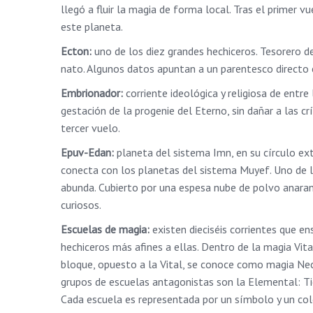
llegó a fluir la magia de forma local. Tras el primer 
este planeta.
Ecton:
uno de los diez grandes hechiceros. Tesorero 
nato. Algunos datos apuntan a un parentesco directo
Embrionador:
corriente ideológica y religiosa de entre
gestación de la progenie del Eterno, sin dañar a las cr
tercer vuelo.
Epuv-Edan:
planeta del sistema Imn, en su círculo ext
conecta con los planetas del sistema Muyef. Uno de l
abunda. Cubierto por una espesa nube de polvo anaranj
curiosos.
Escuelas de magia:
existen dieciséis corrientes que e
hechiceros más afines a ellas. Dentro de la magia Vit
bloque, opuesto a la Vital, se conoce como magia Nec
grupos de escuelas antagonistas son la Elemental: Tier
Cada escuela es representada por un símbolo y un colo