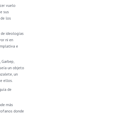
rcer vuelo
de sus
 de los
o de ideologías
or ni en
emplativa e
, Garbep,
oseía un objeto
azalete, un
e ellos.
guía de
onde más
profanos donde