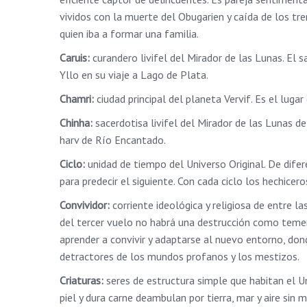
vividos con la muerte del Obugarien y caída de los tre
quien iba a formar una familia.
Caruis:
curandero livifel del Mirador de las Lunas. El
Yllo en su viaje a Lago de Plata.
Chamri:
ciudad principal del planeta Vervif. Es el lug
Chinha:
sacerdotisa livifel del Mirador de las Lunas de
harv de Río Encantado.
Ciclo:
unidad de tiempo del Universo Original. De dife
para predecir el siguiente. Con cada ciclo los hechice
Convividor:
corriente ideológica y religiosa de entre l
del tercer vuelo no habrá una destrucción como teme
aprender a convivir y adaptarse al nuevo entorno, don
detractores de los mundos profanos y los mestizos.
Criaturas:
seres de estructura simple que habitan el Un
piel y dura carne deambulan por tierra, mar y aire sin m