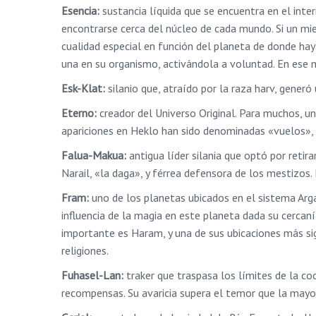
Esencia:
sustancia líquida que se encuentra en el inter
encontrarse cerca del núcleo de cada mundo. Si un mi
cualidad especial en función del planeta de donde ha
una en su organismo, activándola a voluntad. En ese m
Esk-Klat:
silanio que, atraído por la raza harv, gener
Eterno:
creador del Universo Original. Para muchos, un
apariciones en Heklo han sido denominadas «vuelos», y 
Falua-Makua:
antigua líder silania que optó por reti
Narail, «la daga», y férrea defensora de los mestizos. 
Fram:
uno de los planetas ubicados en el sistema Arga
influencia de la magia en este planeta dada su cercaní
importante es Haram, y una de sus ubicaciones más sign
religiones.
Fuhasel-Lan:
traker que traspasa los límites de la cod
recompensas. Su avaricia supera el temor que la mayorí