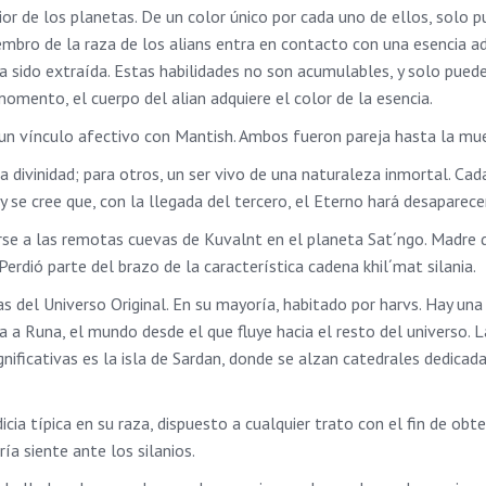
ior de los planetas. De un color único por cada uno de ellos, solo 
embro de la raza de los alians entra en contacto con una esencia a
ya sido extraída. Estas habilidades no son acumulables, y solo pue
omento, el cuerpo del alian adquiere el color de la esencia.
ó un vínculo afectivo con Mantish. Ambos fueron pareja hasta la mu
a divinidad; para otros, un ser vivo de una naturaleza inmortal. Cad
se cree que, con la llegada del tercero, el Eterno hará desaparecer
rarse a las remotas cuevas de Kuvalnt en el planeta Sat´ngo. Madre
Perdió parte del brazo de la característica cadena khil´mat silania.
s del Universo Original. En su mayoría, habitado por harvs. Hay un
a a Runa, el mundo desde el que fluye hacia el resto del universo. 
ificativas es la isla de Sardan, donde se alzan catedrales dedicada
icia típica en su raza, dispuesto a cualquier trato con el fin de ob
a siente ante los silanios.