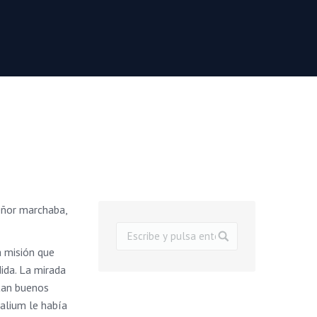
señor marchaba,
a misión que
ida. La mirada
 tan buenos
alium le había