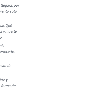
llegara, por
miento sólo
nar. Qué
a y muerte.
o.
mis
onocerle,
esto de
rle y
n forma de
Círculø Factory