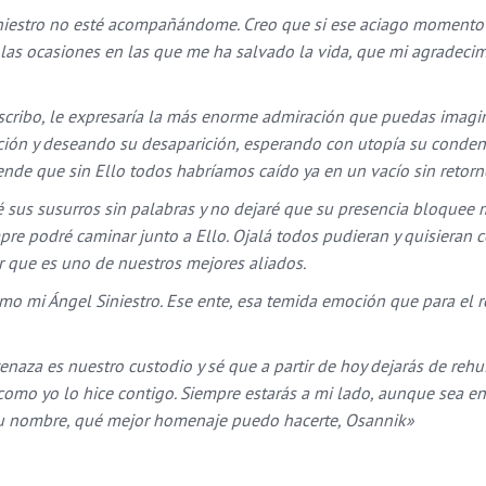
iniestro no esté acompañándome. Creo que si ese aciago momento 
s las ocasiones en las que me ha salvado la vida, que mi agradeci
escribo, le expresaría la más enorme admiración que puedas imagi
ación y deseando su desaparición, esperando con utopía su conden
nde que sin Ello todos habríamos caído ya en un vacío sin retorn
 sus susurros sin palabras y no dejaré que su presencia bloquee 
re podré caminar junto a Ello. Ojalá todos pudieran y quisieran c
r que es uno de nuestros mejores aliados.
mo mi Ángel Siniestro. Ese ente, esa temida emoción que para el r
tenaza es nuestro custodio y sé que a partir de hoy dejarás de rehui
como yo lo hice contigo. Siempre estarás a mi lado, aunque sea e
rá tu nombre, qué mejor homenaje puedo hacerte, Osannik»