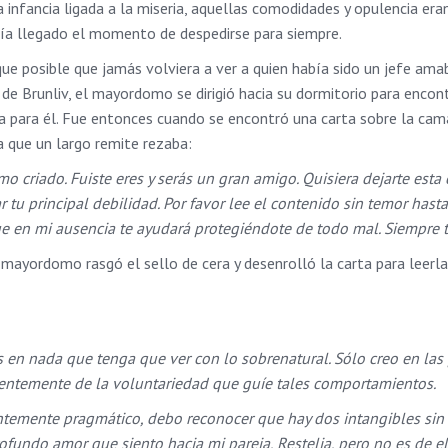
infancia ligada a la miseria, aquellas comodidades y opulencia era
abía llegado el momento de despedirse para siempre.
ue posible que jamás volviera a ver a quien había sido un jefe ama
o de Brunliv, el mayordomo se dirigió hacia su dormitorio para encon
 para él. Fue entonces cuando se encontró una carta sobre la cama
la que un largo remite rezaba:
o criado. Fuiste eres y serás un gran amigo. Quisiera dejarte esta 
tu principal debilidad. Por favor lee el contenido sin temor hasta 
 en mi ausencia te ayudará protegiéndote de todo mal. Siempre t
mayordomo rasgó el sello de cera y desenrolló la carta para leerl
 en nada que tenga que ver con lo sobrenatural. Sólo creo en las
ientemente de la voluntariedad que guíe tales comportamientos.
emente pragmático, debo reconocer que hay dos intangibles sin 
profundo amor que siento hacia mi pareja, Restelia, pero no es de e