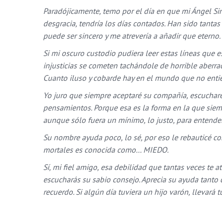
Paradójicamente, temo por el día en que mi Ángel S
desgracia, tendría los días contados. Han sido tanta
puede ser sincero y me atrevería a añadir que eterno.
Si mi oscuro custodio pudiera leer estas líneas que 
injusticias se cometen tachándole de horrible aberr
Cuanto iluso y cobarde hay en el mundo que no entie
Yo juro que siempre aceptaré su compañía, escucharé
pensamientos. Porque esa es la forma en la que siemp
aunque sólo fuera un mínimo, lo justo, para entende
Su nombre ayuda poco, lo sé, por eso le rebauticé co
mortales es conocida como… MIEDO.
Sí, mi fiel amigo, esa debilidad que tantas veces te a
escucharás su sabio consejo. Aprecia su ayuda tanto 
recuerdo. Si algún día tuviera un hijo varón, lleva
La leyenda del tercer vuelo — Cix 2018