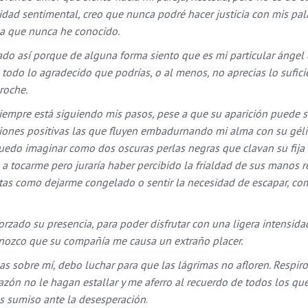
cidad sentimental, creo que nunca podré hacer justicia con mis pal
sa que nunca he conocido.
zado así porque de alguna forma siento que es mi particular ángel 
 todo lo agradecido que podrías, o al menos, no aprecias lo sufici
roche.
 siempre está siguiendo mis pasos, pese a que su aparición puede s
ciones positivas las que fluyen embadurnando mi alma con su gél
puedo imaginar como dos oscuras perlas negras que clavan su fija
a tocarme pero juraría haber percibido la frialdad de sus manos r
as como dejarme congelado o sentir la necesidad de escapar, co
zado su presencia, para poder disfrutar con una ligera intensida
nozco que su compañía me causa un extraño placer.
s sobre mí, debo luchar para que las lágrimas no afloren. Respiro
zón no le hagan estallar y me aferro al recuerdo de todos los qu
las sumiso ante la desesperación
.