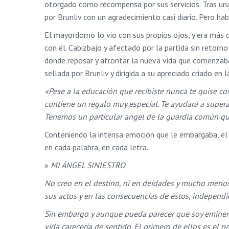
otorgado como recompensa por sus servicios. Tras una 
por Brunliv con un agradecimiento casi diario. Pero h
El mayordomo lo vio con sus propios ojos, y era más q
con él. Cabizbajo y afectado por la partida sin retorn
donde reposar y afrontar la nueva vida que comenzaba
sellada por Brunliv y dirigida a su apreciado criado en 
«Pese a la educación que recibiste nunca te quise com
contiene un regalo muy especial. Te ayudará a superar 
Tenemos un particular angel de la guardia común que
Conteniendo la intensa emoción que le embargaba, el 
en cada palabra, en cada letra.
»
MI ÁNGEL SINIESTRO
No creo en el destino, ni en deidades y mucho menos
sus actos y en las consecuencias de éstos, independ
Sin embargo y aunque pueda parecer que soy eminent
vida carecería de sentido. El primero de ellos es el 